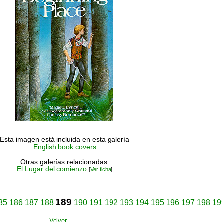
Esta imagen está incluida en esta galería
English book covers
Otras galerías relacionadas:
El Lugar del comienzo
[
Ver ficha
]
189
85
186
187
188
190
191
192
193
194
195
196
197
198
19
Volver