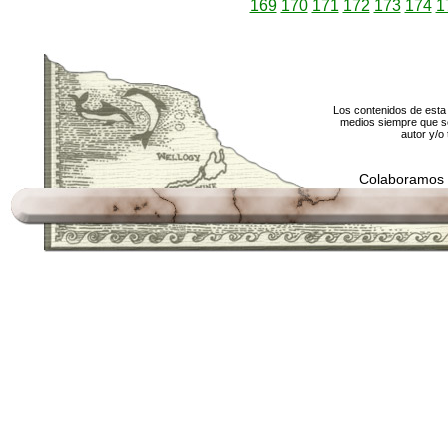
169
170
171
172
173
174
1
Los contenidos de esta 
medios siempre que se
autor y/o 
Colaboramos