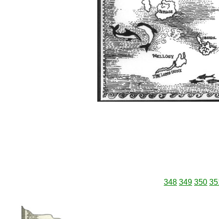
348
349
350
35