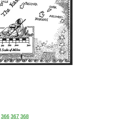
366
367
368