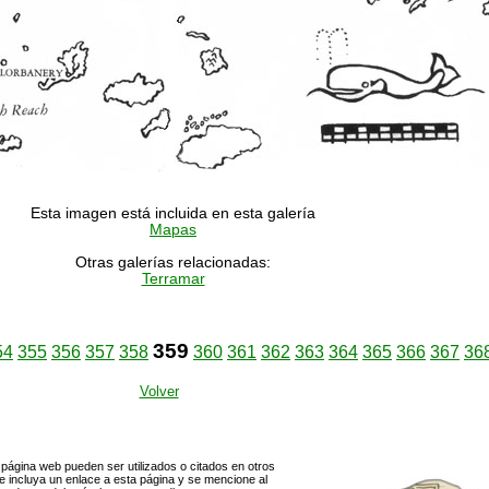
Esta imagen está incluida en esta galería
Mapas
Otras galerías relacionadas:
Terramar
359
54
355
356
357
358
360
361
362
363
364
365
366
367
36
Volver
página web pueden ser utilizados o citados en otros
 incluya un enlace a esta página y se mencione al