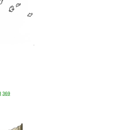
8
369