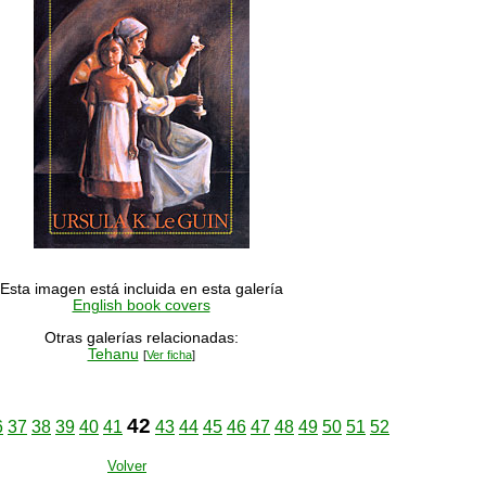
Esta imagen está incluida en esta galería
English book covers
Otras galerías relacionadas:
Tehanu
[
Ver ficha
]
42
6
37
38
39
40
41
43
44
45
46
47
48
49
50
51
52
Volver