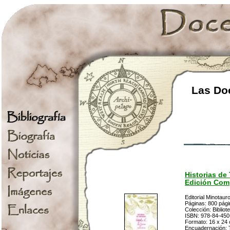
Las Doc
Historias de
Edición Com
Editorial Minotaur
Páginas: 800 pág
Colección: Bibliot
ISBN: 978-84-450
Formato: 16 x 24
Encuadernación: 