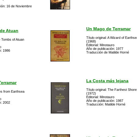
ción: 16 de Noviembre
Un Mago de Terramar
de Atuan
Título original: A Wizard of Earths
he Tombs of Atuan
(1968)
Editorial: Minotauro
o
Año de publicación: 1977
n: 1986
Traducción de Matilde Horné
La Costa más lejana
Terramar
Título original: The Farthest Shore
ales from Earthsea
(1972)
Editorial: Minotauro
o
Año de publicación: 1987
n: 2002
Traducción: Matilde Horné