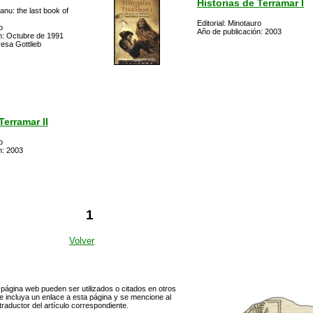
Historias de Terramar I
hanu: the last book of
Editorial: Minotauro
o
Año de publicación: 2003
n: Octubre de 1991
esa Gottlieb
Terramar II
o
n: 2003
1
Volver
página web pueden ser utilizados o citados en otros
 incluya un enlace a esta página y se mencione al
traductor del artículo correspondiente.