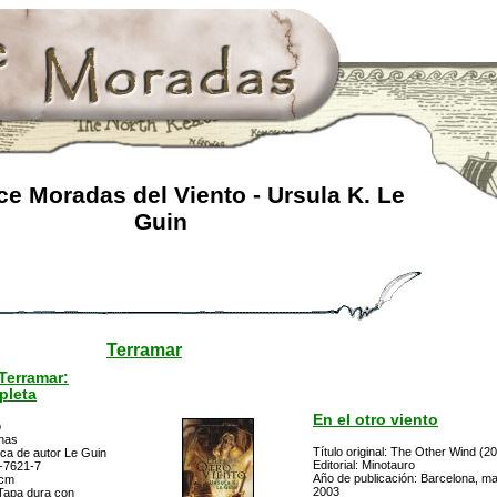
e Moradas del Viento - Ursula K. Le
Guin
Terramar
 Terramar:
pleta
En el otro viento
o
inas
Título original: The Other Wind (2
eca de autor Le Guin
Editorial: Minotauro
-7621-7
Año de publicación: Barcelona, m
 cm
2003
Tapa dura con