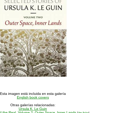
Esta imagen está incluida en esta galería
English book covers
Otras galerías relacionadas:
Ursula K. Le Guin
d the Real, Volume 2: Outer Space, Inner Lands
[
Ver ficha
]