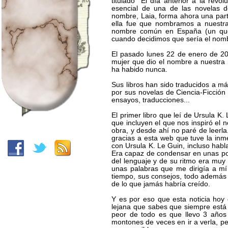
titulado "El día anterior a la rev
esencial de una de las novelas d
nombre, Laia, forma ahora una part
ella fue que nombramos a nuestra
nombre común en España (un quer
cuando decidimos que sería el nomb
El pasado lunes 22 de enero de 20
mujer que dio el nombre a nuestra 
ha habido nunca.
Sus libros han sido traducidos a m
por sus novelas de Ciencia-Ficción 
ensayos, traducciones...
El primer libro que leí de Ursula K
que incluyen el que nos inspiró el 
obra, y desde ahí no paré de leerl
gracias a esta web que tuve la inm
con Ursula K. Le Guin, incluso hab
Era capaz de condensar en unas poc
del lenguaje y de su ritmo era muy
unas palabras que me dirigía a mí
tiempo, sus consejos, todo además 
de lo que jamás habría creído.
Y es por eso que esta noticia hoy
lejana que sabes que siempre está 
peor de todo es que llevo 3 años
montones de veces en ir a verla, pe