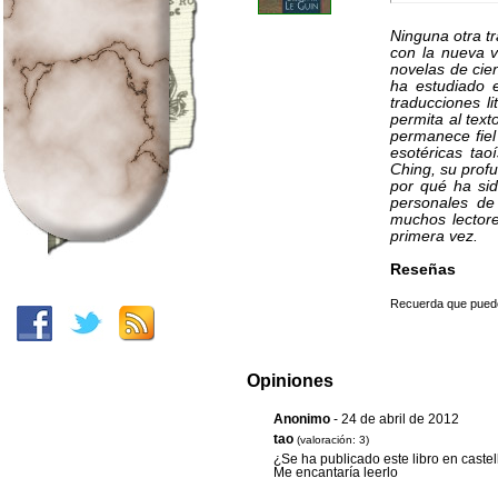
Ninguna otra t
con la nueva v
novelas de cie
ha estudiado 
traducciones l
permita al tex
permanece fiel 
esotéricas tao
Ching, su prof
por qué ha si
personales de
muchos lector
primera vez.
Reseñas
Recuerda que puedes
Opiniones
Anonimo
- 24 de abril de 2012
tao
(valoración: 3)
¿Se ha publicado este libro en caste
Me encantaría leerlo