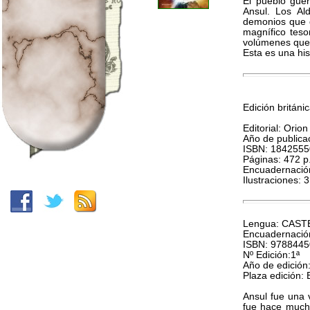
El pueblo guer
Ansul. Los Al
demonios que d
magnífico tes
volúmenes que 
Esta es una hi
Edición británic
Editorial: Orion
Año de publica
ISBN: 184255
Páginas: 472 p
Encuadernación
Ilustraciones:
Lengua: CAS
Encuadernació
ISBN: 978844
Nº Edición:1ª
Año de edición
Plaza edición
Ansul fue una 
fue hace mucho