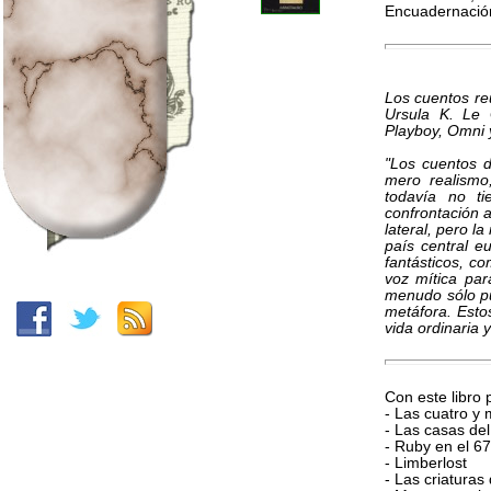
Encuadernació
Los cuentos re
Ursula K. Le 
Playboy, Omni 
"Los cuentos d
mero realismo
todavía no t
confrontación 
lateral, pero l
país central e
fantásticos, co
voz mítica par
menudo sólo pu
metáfora. Esto
vida ordinaria y
Con este libro 
- Las cuatro y 
- Las casas de
- Ruby en el 6
- Limberlost
- Las criatura