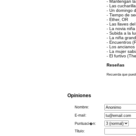
- Mantengan la
- Las cucharil
- Un domingo d
- Tiempo de se
- Ether, OR
- Las llaves del
- La novia niña
- Subida a la l
- La niña grand
- Encuentros (
- Los ancianos
- La mujer sa
- El furtivo (T
Reseñas
Recuerda que puedes
Opiniones
Nombre:
E-mail:
Puntuaci�n:
Título: