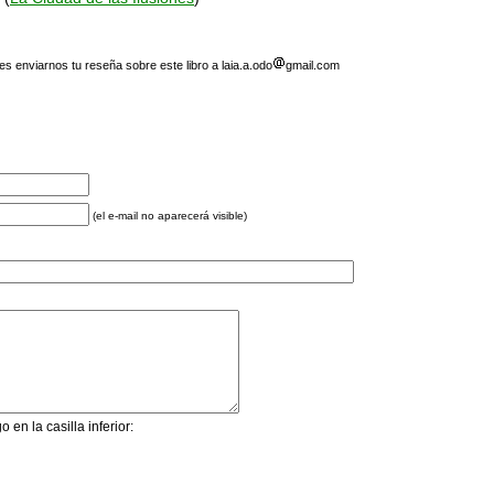
 enviarnos tu reseña sobre este libro a laia.a.odo
gmail.com
(el e-mail no aparecerá visible)
 en la casilla inferior: