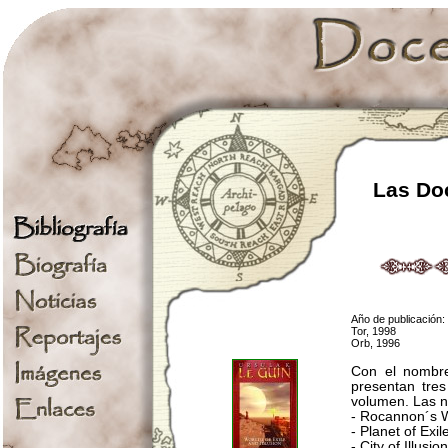
Las Doc
Año de publicación:
Tor, 1998
Orb, 1996
Con el nombre
presentan tre
volumen. Las n
- Rocannon´s W
- Planet of Exile
- City of Illusion