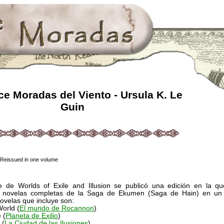
e Moradas del Viento - Ursula K. Le
Guin
 Reissued in one volume
 de Worlds of Exile and Illusion se publicó una edición en la q
s novelas completas de la Saga de Ekumen (Saga de Hain) en un 
ovelas que incluye son:
orld (
El mundo de Rocannon
)
 (
Planeta de Exilio
)
 (
La Ciudad de las Ilusiones
)