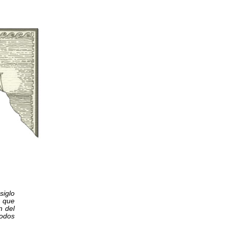
siglo
o que
n del
modos