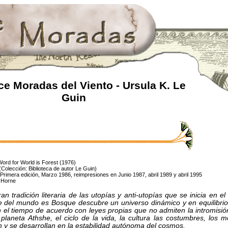
e Moradas del Viento - Ursula K. Le
Guin
 Word for World is Forest (1976)
 (Colección: Biblioteca de autor Le Guin)
 Primera edición, Marzo 1986, reimpresiones en Junio 1987, abril 1989 y abril 1995
e Horne
an tradición literaria de las utopías y anti-utopías que se inicia en el 
e del mundo es Bosque descubre un universo dinámico y en equilibri
 el tiempo de acuerdo con leyes propias que no admiten la intromisió
planeta Athshe, el ciclo de la vida, la cultura las costumbres, los 
 y se desarrollan en la estabilidad autónoma del cosmos.