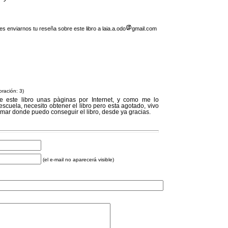
 enviarnos tu reseña sobre este libro a laia.a.odo
gmail.com
oración: 3)
e este libro unas pàginas por Internet, y como me lo
 escuela, necesito obtener el libro pero esta agotado, vivo
ormar donde puedo conseguir el libro, desde ya gracias.
(el e-mail no aparecerá visible)