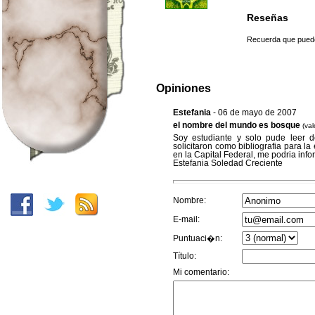
Reseñas
Recuerda que puedes
Opiniones
Estefania
- 06 de mayo de 2007
el nombre del mundo es bosque
(val
Soy estudiante y solo pude leer d
solicitaron como bibliografia para la
en la Capital Federal, me podria inf
Estefania Soledad Creciente
Nombre:
E-mail:
Puntuaci�n:
Título:
Mi comentario: