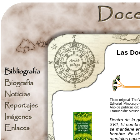
Las Doc
Título original: The
Editorial: Minotauro
Año de publicación:
Traducción: Matild
Dentro de la gr
XVII, El nombr
se mantiene en
hombre. En el 
mentales nacen