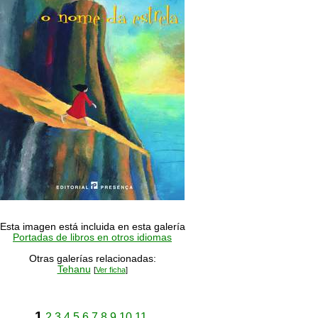
Esta imagen está incluida en esta galería
Portadas de libros en otros idiomas
Otras galerías relacionadas:
Tehanu
[
Ver ficha
]
1
2
3
4
5
6
7
8
9
10
11