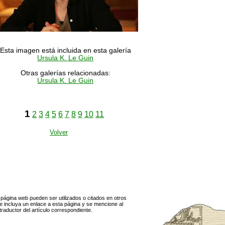
Esta imagen está incluida en esta galería
Ursula K. Le Guin
Otras galerías relacionadas:
Ursula K. Le Guin
1
2
3
4
5
6
7
8
9
10
11
Volver
página web pueden ser utilizados o citados en otros
 incluya un enlace a esta página y se mencione al
traductor del artículo correspondiente.