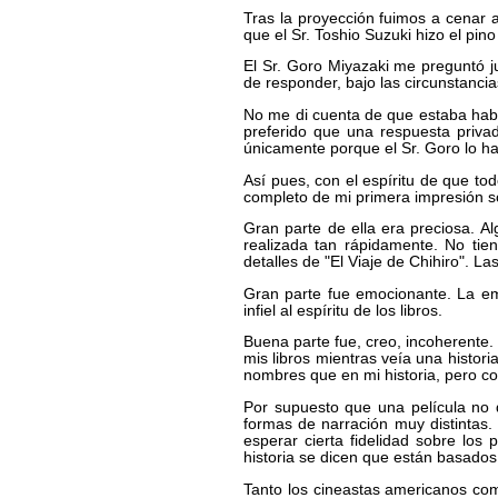
Tras la proyección fuimos a cenar a
que el Sr. Toshio Suzuki hizo el pin
El Sr. Goro Miyazaki me preguntó j
de responder, bajo las circunstancias
No me di cuenta de que estaba hab
preferido que una respuesta priva
únicamente porque el Sr. Goro lo h
Así pues, con el espíritu de que t
completo de mi primera impresión so
Gran parte de ella era preciosa. A
realizada tan rápidamente. No tien
detalles de "El Viaje de Chihiro".
Gran parte fue emocionante. La em
infiel al espíritu de los libros.
Buena parte fue, creo, incoherente. 
mis libros mientras veía una histor
nombres que en mi historia, pero co
Por supuesto que una película no d
formas de narración muy distintas.
esperar cierta fidelidad sobre los 
historia se dicen que están basados
Tanto los cineastas americanos com