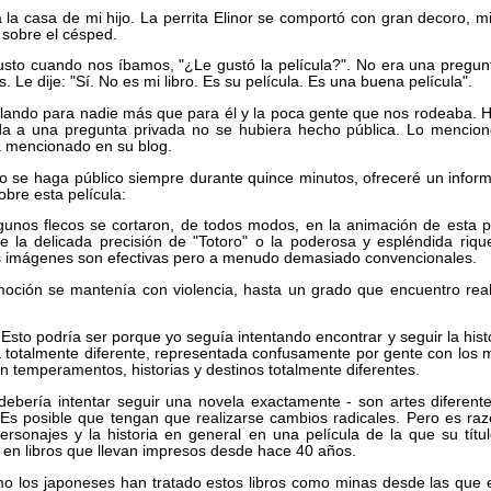
 la casa de mi hijo. La perrita Elinor se comportó con gran decoro, m
o sobre el césped.
usto cuando nos íbamos, "¿Le gustó la película?". No era una pregunt
. Le dije: "Sí. No es mi libro. Es su película. Es una buena película".
lando para nadie más que para él y la poca gente que nos rodeaba. 
da a una pregunta privada no se hubiera hecho pública. Lo mencion
a mencionado en su blog.
odo se haga público siempre durante quince minutos, ofreceré un info
bre esta película:
lgunos flecos se cortaron, de todos modos, en la animación de esta p
e la delicada precisión de "Totoro" o la poderosa y espléndida riq
 Las imágenes son efectivas pero a menudo demasiado convencionales.
oción se mantenía con violencia, hasta un grado que encuentro rea
Esto podría ser porque yo seguía intentando encontrar y seguir la hist
ia totalmente diferente, representada confusamente por gente con los
n temperamentos, historias y destinos totalmente diferentes.
ebería intentar seguir una novela exactamente - son artes diferent
 Es posible que tengan que realizarse cambios radicales. Pero es ra
personajes y la historia en general en una película de la que su títu
 en libros que llevan impresos desde hace 40 años.
o los japoneses han tratado estos libros como minas desde las que 