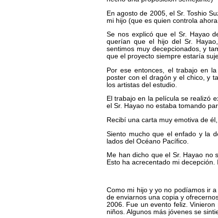
En agosto de 2005, el Sr. Toshio Su
mi hijo (que es quien controla ahor
Se nos explicó que el Sr. Hayao des
querían que el hijo del Sr. Hayao
sentimos muy decepcionados, y tam
que el proyecto siempre estaría suj
Por ese entonces, el trabajo en l
poster con el dragón y el chico, y t
los artistas del estudio.
El trabajo en la película se realiz
el Sr. Hayao no estaba tomando parte
Recibí una carta muy emotiva de él,
Siento mucho que el enfado y la de
lados del Océano Pacífico.
Me han dicho que el Sr. Hayao no se
Esto ha acrecentado mi decepción. 
Como mi hijo y yo no podíamos ir a T
de enviarnos una copia y ofrecernos
2006. Fue un evento feliz. Vinieron
niños. Algunos más jóvenes se sinti