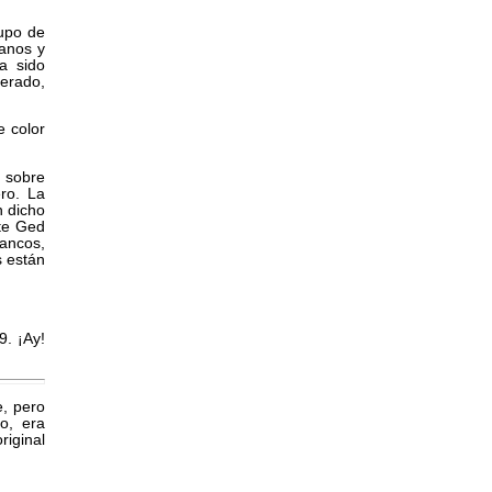
rupo de
canos y
a sido
perado,
e color
o sobre
ro. La
n dicho
ste Ged
ancos,
s están
9. ¡Ay!
e, pero
o, era
iginal