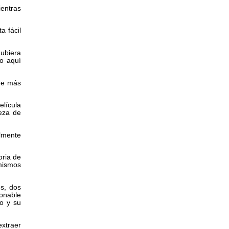
ientras
a fácil
Hubiera
o aquí
rme más
elícula
ueza de
lmente
oria de
 mismos
es, dos
zonable
lo y su
extraer