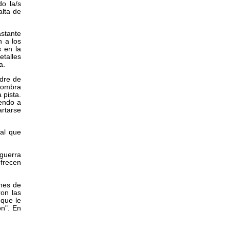
o la/s
alta de
stante
n a los
s en la
etalles
a.
adre de
 sombra
 pista.
endo a
artarse
al que
 guerra
frecen
nes de
on las
 que le
ón". En