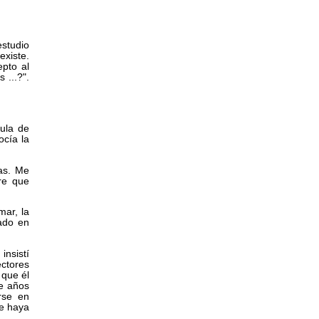
studio
existe.
epto al
 ...?".
cula de
ocía la
as. Me
re que
mar, la
sado en
insistí
ectores
 que él
ce años
rse en
le haya