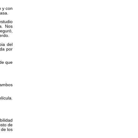
o y con
casa.
estudio
ta. Nos
eguró,
erdo.
ia del
ada por
 de que
n ambos
lícula.
bilidad
osto de
 de los