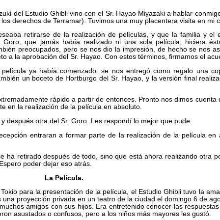
zuki del Estudio Ghibli vino con el Sr. Hayao Miyazaki a hablar conmig
a los derechos de Terramar). Tuvimos una muy placentera visita en mi 
eaba retirarse de la realización de películas, y que la familia y el 
, Goro, que jamás había realizado ni una sola película, hiciera és
bién preocupados, pero se nos dio la impresión, de hecho se nos as
eto a la aprobación del Sr. Hayao. Con estos términos, firmamos el acu
a película ya había comenzado: se nos entregó como regalo una cop
ambién un boceto de Hortburgo del Sr. Hayao, y la versión final realiz
ó extremadamente rápido a partir de entonces. Pronto nos dimos cuenta
 en la realización de la película en absoluto.
 y después otra del Sr. Goro. Les respondí lo mejor que pude.
cepción entraran a formar parte de la realización de la película e
 ha retirado después de todo, sino que está ahora realizando otra pe
Espero poder dejar eso atrás.
La Película.
okio para la presentación de la película, el Estudio Ghibli tuvo la ama
 una proyección privada en un teatro de la ciudad el domingo 6 de ag
 muchos amigos con sus hijos. Era entretenido conocer las respuestas
eron asustados o confusos, pero a los niños más mayores les gustó.