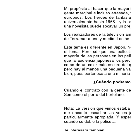
Mi propósito al hacer que la mayor
gente marginal e incluso atrasada, 
europeos. Los héroes de fantasía
universalmente hasta 1968 - y la o
una novelista puede socavar un prej
Los realizadores de la televisión a
de Terramar a uno y medio. Los he m
Este tema es diferente en Japón. 
el tema. Pero sé que una películ
mayoría de las personas en las pel
que la audiencia japonesa los perc
como de un color más oscuro del q
pero hay al menos una pequeña vari
bien, pues pertenece a una minoría 
¿Cuándo podremos 
Cuando el contrato con la gente de
Son como el perro del hortelano.
Nota: La versión que vimos estaba s
me encantó escuchar las voces j
particularmente apropiada. Y espe
cuando se doble la película.
Te interesará también: