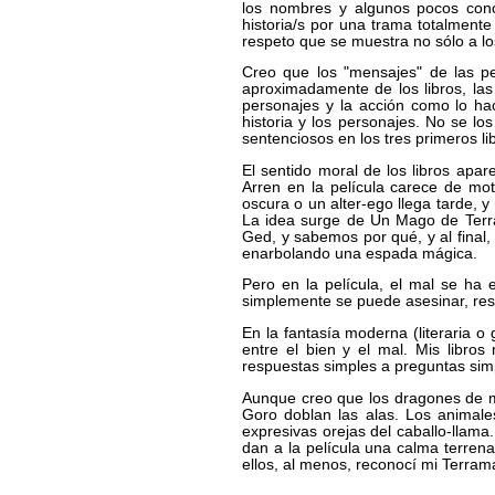
los nombres y algunos pocos conc
historia/s por una trama totalmente
respeto que se muestra no sólo a los
Creo que los "mensajes" de las p
aproximadamente de los libros, las 
personajes y la acción como lo hac
historia y los personajes. No se 
sentenciosos en los tres primeros l
El sentido moral de los libros apar
Arren en la película carece de mot
oscura o un alter-ego llega tarde, 
La idea surge de Un Mago de Terr
Ged, y sabemos por qué, y al final
enarbolando una espada mágica.
Pero en la película, el mal se ha
simplemente se puede asesinar, res
En la fantasía moderna (literaria o
entre el bien y el mal. Mis libro
respuestas simples a preguntas simp
Aunque creo que los dragones de m
Goro doblan las alas. Los animal
expresivas orejas del caballo-llam
dan a la película una calma terrenal
ellos, al menos, reconocí mi Terram