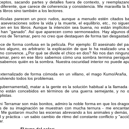
eptos, sacando partes y detalles fuera de contexto, y reemplazand
 diferente, que carece de coherencia y consistencia. Me maravilla la f
 libros sino también a los lectores.
elículas parecen un poco rudos, aunque a menudo estén citados ba
aseveraciones sobre la vida y la muerte, el equilibrio, etc., no sigue
en en los libros. Aunque la intención sea buena, no están implícito
los han "ganado". Así que aparecen como sermoneados. Hay algunos d
ibros de Terramar, pero no creo que destaquen de forma tan desgastad
ece de forma confusa en la película. Por ejemplo: El asesinato del p
ivo alguno, es arbitrario: la explicación de que lo ha realizado una
y no convence. ¿Por qué se divide el chico en dos? No nos dan ninguna
amar, pero en ese libro sabemos cómo una sombra termina persigui
, sabemos quién es la sombra. Nuestra oscuridad interior no puede ap
 externalizado de forma cómoda en un villano, el mago Kumo/Araña, 
olviendo todos los problemas.
 gubernamental), matar a la gente es la solución habitual a la llamada
s no están concebidos en términos de una guerra semejante, y no o
listas.
i Terramar son más bonitos, admiro la noble forma en que los drago
es de su imaginación se muestran con mucha ternura - me encantar
a. Me gustaron mucho las escenas abrevando a los animales y demás,
 y práctica - un sabio cambio de ritmo del constante conflicto y "acci
ar.