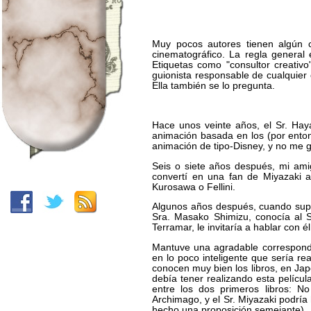
Muy pocos autores tienen algún c
cinematográfico. La regla general 
Etiquetas como "consultor creativo
guionista responsable de cualquier c
Ella también se lo pregunta.
Hace unos veinte años, el Sr. Hay
animación basada en los (por entonc
animación de tipo-Disney, y no me g
Seis o siete años después, mi am
convertí en una fan de Miyazaki 
Kurosawa o Fellini.
Algunos años después, cuando supe 
Sra. Masako Shimizu, conocía al S
Terramar, le invitaría a hablar con é
Mantuve una agradable correspondenc
en lo poco inteligente que sería re
conocen muy bien los libros, en Jap
debía tener realizando esta película
entre los dos primeros libros: 
Archimago, y el Sr. Miyazaki podría 
hecho una proposición semejante)