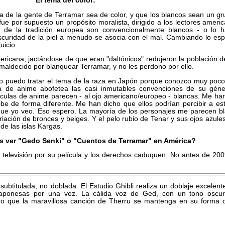
El tema del color:
ía de la gente de Terramar sea de color, y que los blancos sean un g
fue por supuesto un propósito moralista, dirigido a los lectores ameri
 de la tradición europea son convencionalmente blancos - o lo h
scuridad de la piel a menudo se asocia con el mal. Cambiando lo es
uicio.
mericana, jactándose de que eran "daltónicos" redujeron la población d
aldecido por blanquear Terramar, y no les perdono por ello.
No puedo tratar el tema de la raza en Japón porque conozco muy poc
a de anime abofetea las casi inmutables convenciones de su géne
ículas de anime parecen - al ojo americano/europeo - blancas. Me ha
ibe de forma diferente. Me han dicho que ellos podrían percibir a e
ue yo veo. Eso espero. La mayoría de los personajes me parecen bl
ación de bronces y beiges. Y el pelo rubio de Tenar y sus ojos azule
de las islas Kargas.
ver "Gedo Senki" o "Cuentos de Terramar" en América?
 televisión por su película y los derechos caduquen: No antes de 200
ubtitulada, no doblada. El Estudio Ghibli realiza un doblaje excelent
aponesas por una vez. La cálida voz de Ged, con un tono oscur
ro que la maravillosa canción de Therru se mantenga en su forma or