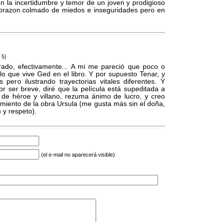
n la incertidumbre y temor de un joven y prodigioso
corazon colmado de miedos e inseguridades pero en
 5)
rado, efectivamente... A mi me pareció que poco o
lo que vive Ged en el libro. Y por supuesto Tenar, y
ero ilustrando trayectorias vitales diferentes. Y
r ser breve, diré que la película está supeditada a
s de héroe y villano, rezuma ánimo de lucro, y creo
imiento de la obra Ursula (me gusta más sin el doña,
 y respeto).
(el e-mail no aparecerá visible)