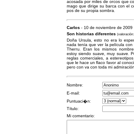
acosada por miles de orcos que co
mago que dirige su barca con el 
pos de su propia sombra.
Carlos
- 10 de noviembre de 2009
Son historias diferentes
(valoración:
Doña Ursula, esto no era lo espe
nada tenía que ver la película con 
Therru. Eran los mismos nombres p
estoy siendo suave, muy suave. Po
reglas comerciales, a estereotipo
que le hace un flaco favor al conoc
pero con va con toda mi admiración
Nombre:
E-mail:
Puntuaci�n:
Título:
Mi comentario: