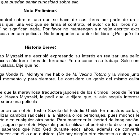
que puedan sentir curiosidad sobre ello.
Nota Preliminar:
ontrol sobre el uso que se hace de sus libros por parte de un e
es que, una vez que se firma el contrato, el autor de los libros no 
" no significan nada. Por favor no mantengan a ningún escritor exc
osa en una película. No le preguntes al autor del libro "¿Por qué ellos
Historia Breve:
ao Miyazaki me escribió expresando su interés en realizar una pelí
es sólo tres) libros de Terramar. Yo no conocía su trabajo. Sólo con
ustaba. Dije que no.
iga Vonda N. McIntyre me habló de
Mi Vecino Totoro
y la vimos junt
al momento y para siempre. Le considero un genio del mismo calib
que la maravillosa traductora japonés de los últimos libros de Terra
r. Hayao Miyazaki, le pedí que le dijera que, si aún seguía intere
l sobre una película.
ia con el Sr. Toshio Suzuki del Estudio Ghibli. En nuestras cartas, 
alizar cambios radicales a la historia o los personajes, pues muchos l
ón o en cualquier otra parte. Para mantener la libertad de imaginación
, sugerí que el Sr. Miyazaki podría utilizar el período de diez o quin
No sabemos qué hizo Ged durante esos años, además de converti
hacer con él lo que quisiera. (No hay ningún otro cineasta a quien yo 