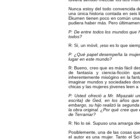
Nunca estoy del todo convencida d
una única historia contada en seis 
Ekumen tienen poco en común unas 
pudiera haber más. Pero últimament
P: De entre todos los mundos que ha
todos?
R: Sí, un móvil, ¡eso es lo que siem
P: ¿Qué papel desempeña la mujer e
lugar en este mundo?
R: Bueno, creo que es más fácil d
de fantasía y ciencia-ficción
inherentemente misógino en la fantas
imaginar mundos y sociedades donde
chicas y las mujeres jóvenes leen a
P: Usted ofreció a Mr. Miyazaki un
escrita) de Ged, en los años que
embargo, su hijo realizó la segunda 
la obra original. ¿Por qué cree que e
de Terramar?
R: No lo sé. Supuso una amarga de
Posiblemente, una de las cosas que
el autor es una mujer. Tanto el S