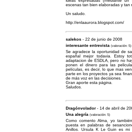
ideas expresadas (mediante un l
escenas tan bien elaboradas y tan 
Un saludo.
http://enlaaurora.blogspot.com/
salekos
- 22 de junio de 2008
interesante entrevista
(valoración: 5)
Se agradece la oportunidad de sab
españal mejor todavia. Estoy to
adaptacion de ESDLA, pero no ha
ponen el dinero para las pelicul
películas, es decir, lo que mas ve
parte en los proyectos ya sea fina
de más voz en las decisiones.
Gran aporte esta página.
Saludos.
Dragónvolador
- 14 de abril de 2
Una alegría
(valoración: 5)
Como comento Alma, yo también
puesta en palabras de sesancione
Anillos. Ursula K Le Guin es mi 