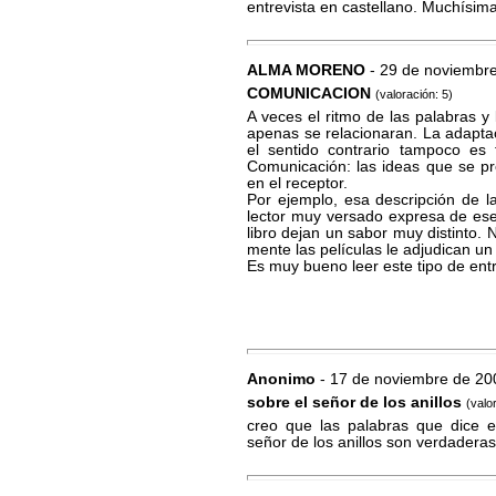
entrevista en castellano. Muchísim
ALMA MORENO
- 29 de noviembr
COMUNICACION
(valoración: 5)
A veces el ritmo de las palabras 
apenas se relacionaran. La adaptac
el sentido contrario tampoco es f
Comunicación: las ideas que se pre
en el receptor.
Por ejemplo, esa descripción de l
lector muy versado expresa de ese
libro dejan un sabor muy distinto.
mente las películas le adjudican un 
Es muy bueno leer este tipo de entr
Anonimo
- 17 de noviembre de 20
sobre el señor de los anillos
(valo
creo que las palabras que dice e
señor de los anillos son verdaderas