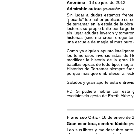
Anonimo
- 18 de julio de 2012
Admirable autora
(valoración: 5)
Sin lugar a dudas estamos frente
"pecado" fue haber publicado su c
de terramar en la estela de la obra
lectores su propio brillo por largo
sin lugar adudas leyeron y tomaro
historias (sino me creen oregunte
una escuela de magia al mas puro 
Como ya alguien apunto inteligent
los temerosos inversionistas de 
modificar la historia de la gran 
batallas epicas de todo tipo, magia
Historias de Terramar siempre fue
porque mas que embruteser al lector
Saludos y gran aporte esta entrevis
PD: Si pudiera hablar con esta gr
escribiesela gesta de Erreth Akbe y
Francisco Ortiz
- 18 de enero de 
Gran escritora, cerebro lúcido
(va
Leo sus libros y me descubro ante 