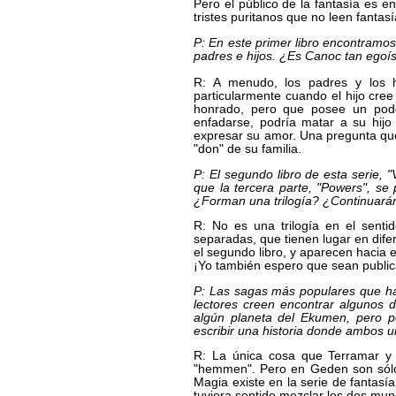
Pero el público de la fantasía es en
tristes puritanos que no leen fantasía
P: En este primer libro encontramo
padres e hijos. ¿Es Canoc tan egoís
R: A menudo, los padres y los 
particularmente cuando el hijo cr
honrado, pero que posee un poder
enfadarse, podría matar a su hijo s
expresar su amor. Una pregunta que
"don" de su familia.
P: El segundo libro de esta serie, 
que la tercera parte, "Powers", se
¿Forman una trilogía? ¿Continuarán
R: No es una trilogía en el sentid
separadas, que tienen lugar en dife
el segundo libro, y aparecen hacia el
¡Yo también espero que sean publi
P: Las sagas más populares que ha
lectores creen encontrar algunos 
algún planeta del Ekumen, pero 
escribir una historia donde ambos 
R: La única cosa que Terramar y
"hemmen". Pero en Geden son sólo
Magia existe en la serie de fantasía
tuviera sentido mezclar los dos mun