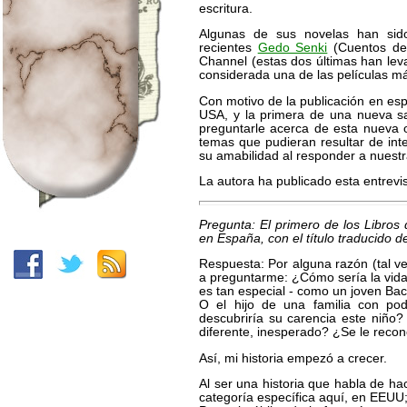
escritura.
Algunas de sus novelas han sido
recientes
Gedo Senki
(Cuentos de 
Channel (estas dos últimas han levan
considerada una de las películas más 
Con motivo de la publicación en es
USA, y la primera de una nueva sag
preguntarle acerca de esta nueva 
temas que pudieran resultar de in
su amabilidad al responder a nuest
La autora ha publicado esta entrevis
Pregunta: El primero de los Libros 
en España, con el título traducido 
Respuesta: Por alguna razón (tal v
a preguntarme: ¿Cómo sería la vida
es tan especial - como un joven Ba
O el hijo de una familia con po
descubriría su carencia este niño?
diferente, inesperado? ¿Se le reco
Así, mi historia empezó a crecer.
Al ser una historia que habla de ha
categoría específica aquí, en EEUU