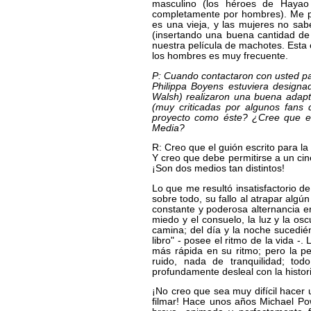
masculino (los héroes de Hayao 
completamente por hombres). Me pre
es una vieja, y las mujeres no sab
(insertando una buena cantidad de
nuestra película de machotes. Esta 
los hombres es muy frecuente.
P: Cuando contactaron con usted par
Philippa Boyens estuviera designa
Walsh) realizaron una buena adapta
(muy criticadas por algunos fans 
proyecto como éste? ¿Cree que es 
Media?
R: Creo que el guión escrito para l
Y creo que debe permitirse a un cine
¡Son dos medios tan distintos!
Lo que me resultó insatisfactorio de
sobre todo, su fallo al atrapar algú
constante y poderosa alternancia ent
miedo y el consuelo, la luz y la osc
camina; del día y la noche sucedién
libro" - posee el ritmo de la vida -
más rápida en su ritmo; pero la pe
ruido, nada de tranquilidad; to
profundamente desleal con la histori
¡No creo que sea muy difícil hacer
filmar! Hace unos años Michael Pow