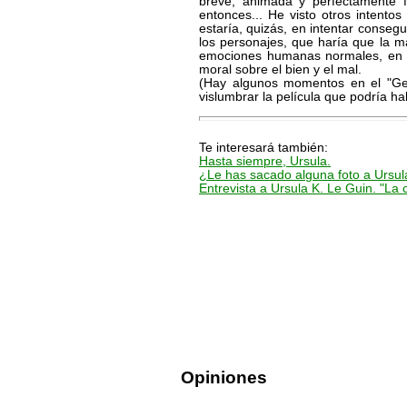
breve, animada y perfectamente fi
entonces... He visto otros intent
estaría, quizás, en intentar consegui
los personajes, que haría que la 
emociones humanas normales, en lug
moral sobre el bien y el mal.
(Hay algunos momentos en el "Ge
vislumbrar la película que podría hab
Te interesará también:
Hasta siempre, Ursula.
¿Le has sacado alguna foto a Ursul
Entrevista a Ursula K. Le Guin. "La 
Opiniones