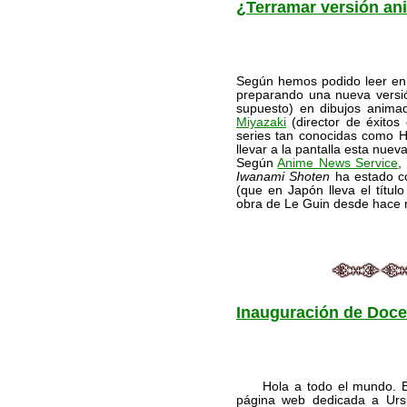
¿Terramar versión an
Según hemos podido leer e
preparando una nueva versió
supuesto) en dibujos anima
Miyazaki
(director de éxitos
series tan conocidas como He
llevar a la pantalla esta nuev
Según
Anime News Service
,
Iwanami Shoten
ha estado co
(que en Japón lleva el títul
obra de Le Guin desde hace
Inauguración de Doc
Hola a todo el mundo. Bie
página web dedicada a Ursu