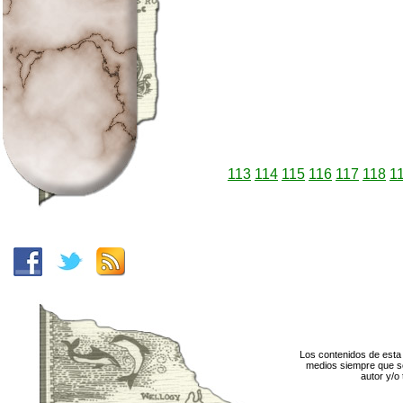
113
114
115
116
117
118
1
Los contenidos de esta 
medios siempre que se
autor y/o 